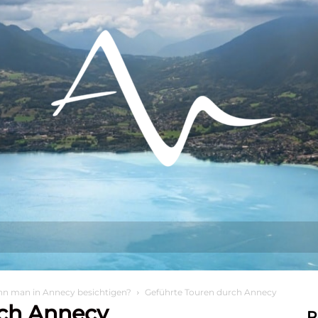
s tun?
Aufenthalt
Sich niederlassen
nn man in Annecy besichtigen?
Geführte Touren durch Annecy
rch Annecy
R