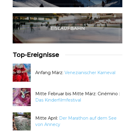
EISLAUFBAHN
Top-Ereignisse
Anfang März:
Venezianischer Karneval
Mitte Februar bis Mitte März: Cinémino :
Das Kinderfilmfestival
Mitte April:
Der Marathon auf dem See
von Annecy