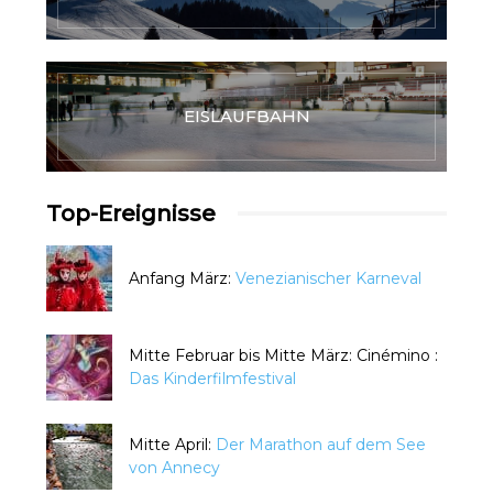
EISLAUFBAHN
Top-Ereignisse
Anfang März:
Venezianischer Karneval
Mitte Februar bis Mitte März: Cinémino :
Das Kinderfilmfestival
Mitte April:
Der Marathon auf dem See
von Annecy