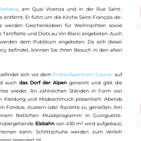
Rathaus
, am Quai Vicenza und in der Rue Saint-
ns entfernt. Er führt um die Kirche Saint-François-de-
es werden Geschenkideen für Weihnachten sowie
e Tartiflette und Diots au Vin Blanc angeboten. Auch
g werden dem Publikum angeboten. Da sich dieser
y befindet, können Sie Ihren Besuch in den alten
befindet sich vor dem
Einkaufszentrum Courier
auf
ird auch
das Dorf der Alpen
genannt und gibt die
rtes wieder. An zahlreichen Ständen in Form von
von Kleidung und Modeschmuck präsentiert. Abends
ein Fondue, Austern oder Raclette zu genießen. Am
inem festlichen Musikprogramm in Guinguette-
orübergehende
Eisbahn
von 430 m² wird aufgebaut,
rlernen kann. Schlittschuhe werden zum Verleih
ten reserviert ist.