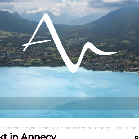
s tun?
Aufenthalt
Sich niederlassen
lle Veranstaltungen in Annecy
Alpenweihnacht in Annecy
Der Weihna
t in Annecy
R