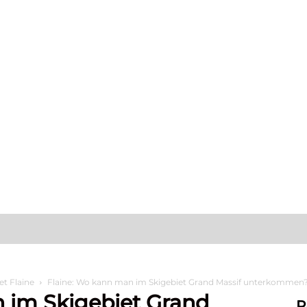
s tun?
Aufenthalt
Sich niederlassen
et Flaine
Flaine: Wo kann man im Skigebiet Grand Massif unterkommen
 im Skigebiet Grand
R