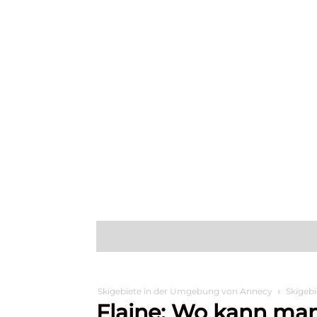
Entdecken Sie
Wa
Skigebiete in der Umgebung von Annecy
Skigebi
Flaine: Wo kann man