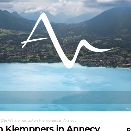
s tun?
Aufenthalt
Sich niederlassen
Die Wahl eines guten Klempners in Annecy
n Klempners in Annecy
R