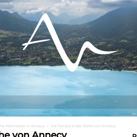
s tun?
Aufenthalt
Sich niederlassen
che Aktivitäten in Annecy
Via Ferrata in der Nähe von Annecy
ähe von Annecy
R