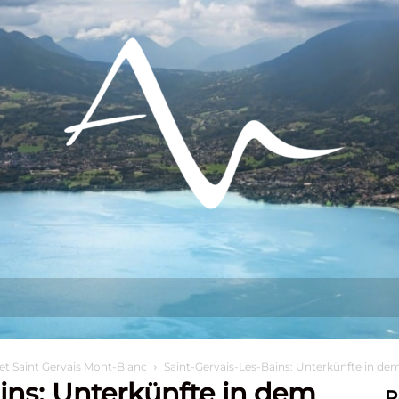
s tun?
Aufenthalt
Sich niederlassen
et Saint Gervais Mont-Blanc
Saint-Gervais-Les-Bains: Unterkünfte in de
ins: Unterkünfte in dem
R