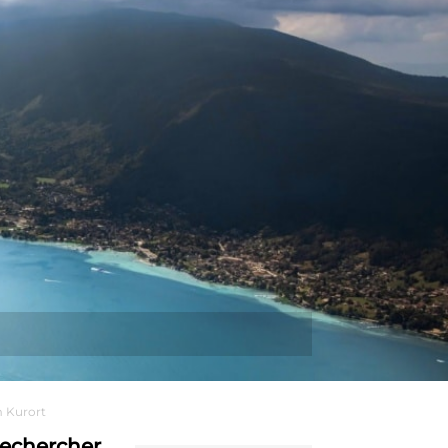
Plus
m Kurort
echercher…