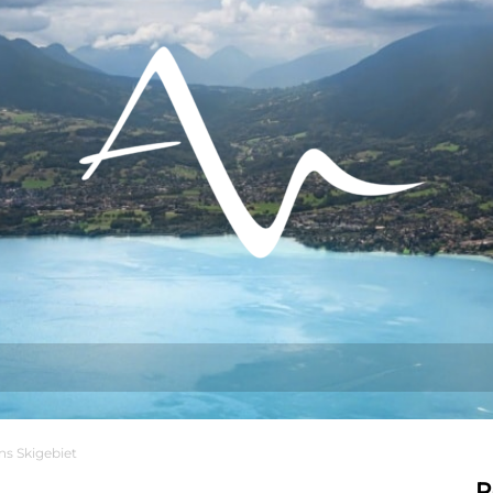
s tun?
Aufenthalt
Sich niederlassen
s Skigebiet
R