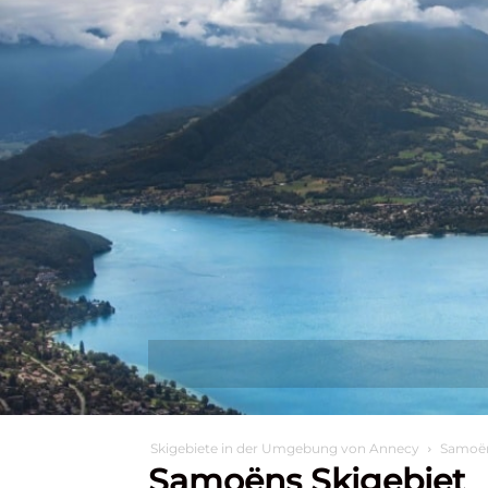
Entdecken Sie
Wa
Skigebiete in der Umgebung von Annecy
Samoën
Samoëns Skigebiet