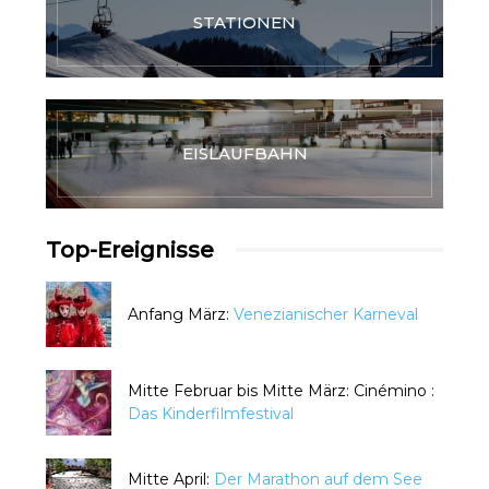
STATIONEN
EISLAUFBAHN
Top-Ereignisse
Anfang März:
Venezianischer Karneval
Mitte Februar bis Mitte März: Cinémino :
Das Kinderfilmfestival
Mitte April:
Der Marathon auf dem See